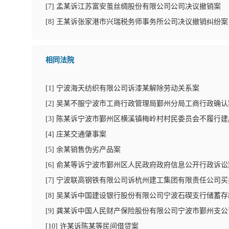
[
7
]
孟某诉江苏富安茧丝绸股份有限公司公司决议撤销案
[
8
]
王某诉张家港市兴瑞税务师事务所公司决议撤销纠纷案
相同法院
[
1
]
宁波海天纺织有限公司诉漆某解除劳动关系案
[
2
]
吴某不服宁波市工商行政管理局鄞州分局工商行政确认
[
3
]
陈某诉宁波市鄞州区横溪镇梅岭村村民委员会不履行建
[
4
]
庄某交通肇事案
[
5
]
余某销售伪劣产品案
[
6
]
俞某等诉宁波市鄞州区人民政府政府信息公开行政诉讼
[
7
]
宁波联高钢铁有限公司诉杭州建工集团有限责任公司买
[
8
]
吴某诉中国建设银行股份有限公司宁波石碶支行储蓄存
[
9
]
龚某诉中国人民财产保险股份有限公司宁波市鄞州支公
[
10
]
许某诉陈某等民间借贷案