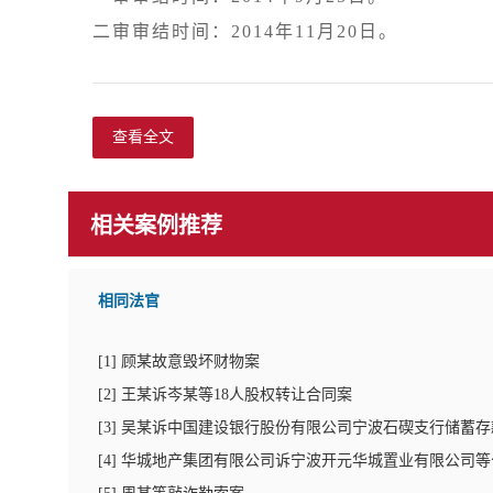
查看全文
相关案例推荐
相同法官
[
1
]
顾某故意毁坏财物案
[
2
]
王某诉岑某等18人股权转让合同案
[
3
]
吴某诉中国建设银行股份有限公司宁波石碶支行储蓄存
[
4
]
华城地产集团有限公司诉宁波开元华城置业有限公司等