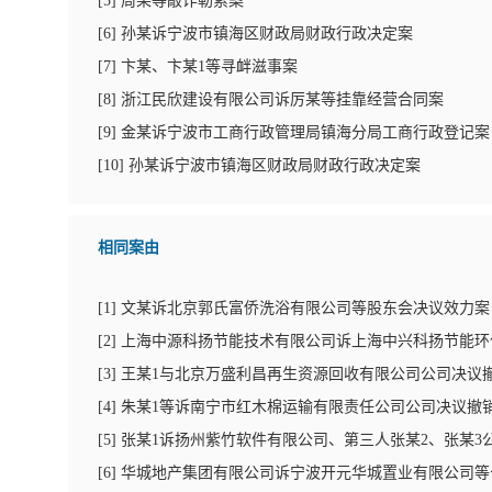
[
5
]
周某等敲诈勒索案
[
6
]
孙某诉宁波市镇海区财政局财政行政决定案
[
7
]
卞某、卞某1等寻衅滋事案
[
8
]
浙江民欣建设有限公司诉厉某等挂靠经营合同案
[
9
]
金某诉宁波市工商行政管理局镇海分局工商行政登记案
[
10
]
孙某诉宁波市镇海区财政局财政行政决定案
相同案由
[
1
]
文某诉北京郭氏富侨洗浴有限公司等股东会决议效力案
[
2
]
上海中源科扬节能技术有限公司诉上海中兴科扬节能环
[
3
]
王某1与北京万盛利昌再生资源回收有限公司公司决议
[
4
]
朱某1等诉南宁市红木棉运输有限责任公司公司决议撤
[
5
]
张某1诉扬州紫竹软件有限公司、第三人张某2、张某3
[
6
]
华城地产集团有限公司诉宁波开元华城置业有限公司等