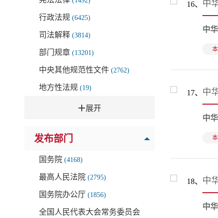
(1492)
中华
16、
行政法规
(6425)
中华
司法解释
(3814)
本
部门规章
(13201)
中央其他规范性文件
(2762)
地方性法规
(19)
中
17、
地方政府规章
(1288)

展开
中华
地方规范性文件
(3131)
发布部门
本
地方司法文件
(1150)
地方工作文件
(1)
国务院
(4168)
行业规定
(1)
最高人民法院
(2795)
中
18、
党内法规
(6)
国务院办公厅
(1856)
中华
军事法规规章
(1)
全国人民代表大会常务委员会