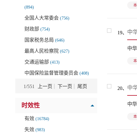
本
香港法规
(6)
(894)
澳门法规
(4)
全国人大常委会
(756)
台湾法规
(1)
财政部
(754)
中华
19、
法律法规
(488)
国家税务总局
(646)
中华
最高人民检察院
(627)
本
交通运输部
(413)
中国保险监督管理委员会
(408)
1
/
551
上一页
下一页
尾页
中华
20、
中华
时效性
本
有效
(16784)
失效
(983)