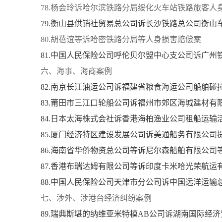
78.杨会玲诉哈尔滨铁路分局绥化火车站铁路旅客人
79.衡山县供销社贸易总公司诉长沙铁路总公司衡山
80.胡蓓谊等诉哈密铁路分局等人身损害赔偿案
81.中国人民保险公司呼伦贝尔盟中心支公司诉广
六、海事、海商案例
82.南京长江油运公司诉福建省粮食海运公司船舶碰
83.莆田市三江口轮船公司诉福州市郊区海城建材
84.日本太海株式会社诉香港海柏渔业公司租船运输
85.厦门经济特区建设发展公司诉美通船务有限公司
86.海南省华侨物资总公司等诉尼尔森船舶有限公司
87.香港布瑞达姆有限公司等诉印度卡米哈光荣航运
88.中国人民保险公司天津市分公司诉中国远洋运
七、涉外、涉港台经济纠纷案例
89.瑞典斯堪的纳维亚米特模AB公司诉湖南国际经