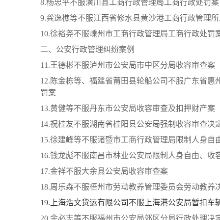
8.杨忠平不服潢川县工商行政管理局工商行政处罚案
9.龚逸樵等不服江西省修水县黄沙港工商行政管理
10.徐裕尧不服嵊州市工商行政管理局工商行政处罚
二、公安行政管理纠纷案例
11.王德彬不服泸州市公安局市中区分局收容审查案
12.陈金栋等、福建省莆田县轮船公司不服广东省
罚案
13.黄健等不服丹东市公安局收容审查及扣押财产案
14.祝桂友不服湖南省桂阳县公安局强制收容审查决
15.徐建峰等不服诸暨市工商行政管理局限制人身
16.钱龙彪不服南昌市林业公安局限制人身自由、收
17.金祥不服大余县公安局收容审查案
18.周乐森不服梧州市劳动教养管理委员会劳动教养
19.上海浩文货运有限公司不服上海港公安局暂扣车
20.余必志等不服福州市公安局郊区分局行政处理决