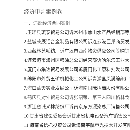
经济审判案例卷
一、违反经济合同案例
1.玉环县琉泰贸易公司诉常州市焦山水产品经销部
2.盐城荣辰铝合金制品有限公司诉连云港巨邦商贸
3.西藏林芝毛纺厂诉广汉市西南物资供应公司等购
4.连云港市海州区粮油总公司经营部诉哈尔滨工业
5.厦门市集达贸易发展公司诉厦门化工原料批发公
6.绵阳市外贸五矿机械化工公司诉青浦县凤溪编织
7.海口蓝天实业发展公司诉海南国际招商股份有限
8.鹤庆县对外贸易公司诉张绍荣、第三人四川格林
9.浙江省诚义棉纺织厂诉南京东方漂染总厂销售公
10.甘肃省建设委员会诉甘肃省机电设备汽车销售公
11.海南省信托投资公司诉海南宇航电光技术开发有