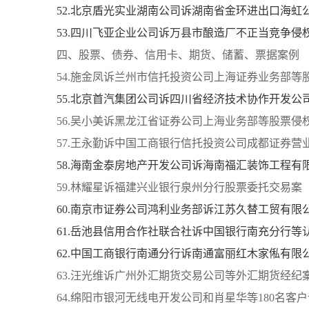
52.北京盾光实业湖南公司诉湖南省金环进出口海虹
53.四川飞亚企业公司诉万县市酿造厂不正当竞争侵
四、股票、债券、信用卡、期货、储蓄、票据案例
54.施金凤诉兰州市信托投资公司上海证券业务部等
55.北京首汽集团公司诉四川省经济技术协作开发公
56.吴小美诉黑龙江省证券公司上海业务部等股票侵
57.王永勤诉中国工商银行信托投资公司成都证券营
58.海南金泰房地产开发公司诉海南福汇装饰工程有
59.林耀星诉福建兴业银行泉州分行股票委托交易案
60.南京市证券公司鸿利业务部诉江苏久替工贸有限
61.岳池县信用合作社联合社诉中国银行南充分行等
62.中国工商银行南通分行诉南通富丽红木家俬有限
63.汪光维诉广州外汇期货交易公司等外汇期货经纪
64.绵阳市银河无线电开发公司和肖星华等180名