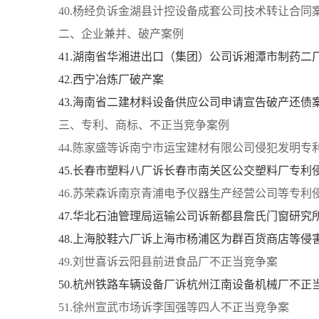
40.杨经负诉金湖县计控设备成套公司技术转让合同
二、企业兼并、破产案例
41.湖南省华湘进出口（集团）公司诉湘潭市制药二
42.西宁冶炼厂破产案
43.海南省二建材料设备供应公司申请宣告破产还债
三、专利、商标、不正当竞争案例
44.陈家盛等诉南宁市运宝建材有限公司侵犯发明专
45.长春市塑料八厂诉长春市南关区公交塑料厂专利
46.苏荣森诉南京青浦电予仪器生产经营公司等专利
47.华北石油管理局运输公司诉新都县詹氏门窗研究
48.上海胶鞋六厂诉上海市杨浦区为群百货商店等侵
49.刘世喜诉云阳县前进食品厂不正当竞争案
50.杭州铁路车辆设备厂诉杭州江南设备机械厂不正
51.徐州宣武市场诉李国强等四人不正当竞争案