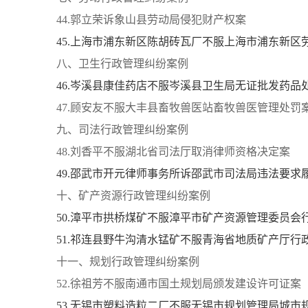
44.郭立荣诉象山县劳动局侵犯财产权案
45.上海市浦东新区陈胡砖瓦厂不服上海市浦东新
八、卫生行政管理纠纷案例
46.岑溪县康佳药店不服岑溪县卫生局无证批发药品
47.顾安友不服大丰县畜牧兽医站畜牧兽医管理处罚
九、司法行政管理纠纷案例
48.刘香平不服湖北省司法厅取消律师资格决定案
49.邵武市开元律师事务所诉邵武市司法局违法要求
十、矿产资源行政管理纠纷案例
50.漳平市拱桥煤矿不服漳平市矿产资源管理委员会
51.祁连县野牛沟清水锰矿不服青海省地质矿产厅行
十一、规划行政管理纠纷案例
52.徐祖芳不服南通市国土规划局颁发建设许可证案
53.无锡市塑料造粒二厂不服无锡市规划管理局城市