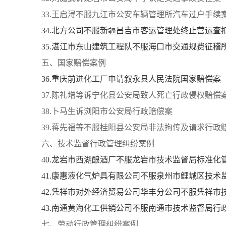
33.王启浔不服九江市公安车辆管理所汽车过户手续
34.北方公司不服新疆昌吉市客运管理处终止营运查
35.湛江市东山建筑工程队不服海口市交通规费征稽
五、国家赔偿案例
36.重庆前进化工厂申请叙永县人民法院国家赔偿案
37.陈礼增等诉宁化县公安局致人死亡行政侵权赔偿
38.卜马生诉浏阳市公安局行政赔偿案
39.蒋先福等不服桂阳县公安局非法拘传及请求行政
六、技术监督行政管理纠纷案例
40.龙岩市西湖酿酒厂不服龙岩市技术监督局标准化
41.康惠液化气炉具有限公司不服泉州市鲤城区技术
42.凭祥市对外经济贸易公司华丰分公司不服凭祥
43.南通黄海化工供销公司不服南通市技术监督局行
七、劳动行政管理纠纷案例