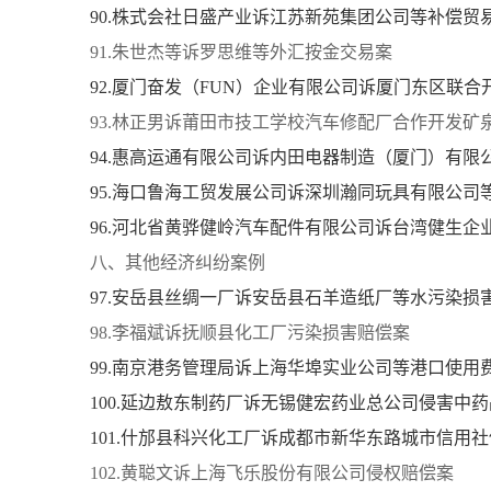
90.株式会社日盛产业诉江苏新苑集团公司等补偿贸
91.朱世杰等诉罗思维等外汇按金交易案
92.厦门奋发（FUN）企业有限公司诉厦门东区联
93.林正男诉莆田市技工学校汽车修配厂合作开发矿
94.惠高运通有限公司诉内田电器制造（厦门）有限
95.海口鲁海工贸发展公司诉深圳瀚同玩具有限公司
96.河北省黄骅健岭汽车配件有限公司诉台湾健生
八、其他经济纠纷案例
97.安岳县丝绸一厂诉安岳县石羊造纸厂等水污染损
98.李福斌诉抚顺县化工厂污染损害赔偿案
99.南京港务管理局诉上海华埠实业公司等港口使用
100.延边敖东制药厂诉无锡健宏药业总公司侵害中
101.什邡县科兴化工厂诉成都市新华东路城市信用
102.黄聪文诉上海飞乐股份有限公司侵权赔偿案